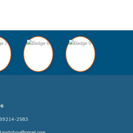
os
 99214-2583
1motoboy@gmail.com