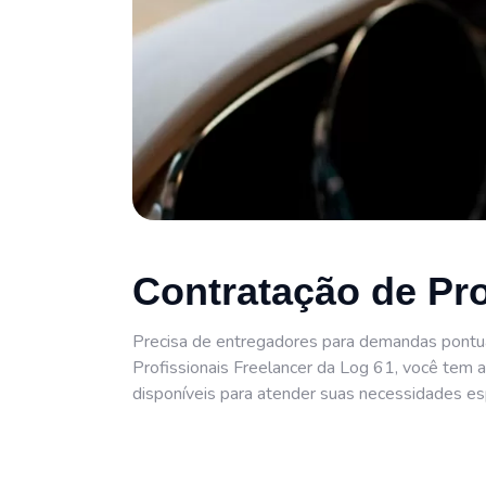
Contratação de Pro
Precisa de entregadores para demandas pontua
Profissionais Freelancer da Log 61, você tem 
disponíveis para atender suas necessidades esp