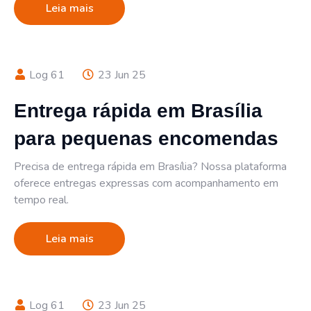
Leia mais
Log 61
23 Jun 25
Entrega rápida em Brasília
para pequenas encomendas
Precisa de entrega rápida em Brasília? Nossa plataforma
oferece entregas expressas com acompanhamento em
tempo real.
Leia mais
Log 61
23 Jun 25