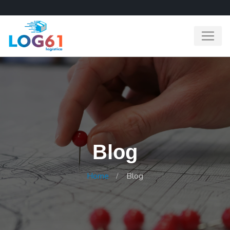
Blog
Home
Blog