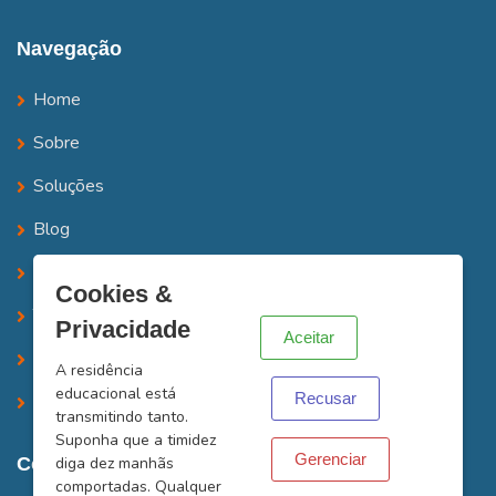
Navegação
Home
Sobre
Soluções
Blog
Contato
X
Cookies &
Trabalhe Conosco
Privacidade
Aceitar
Simulação de Frete
A residência
educacional está
Recusar
LOGIN/CADASTRO
transmitindo tanto.
Suponha que a timidez
Gerenciar
Contatos
diga dez manhãs
comportadas. Qualquer