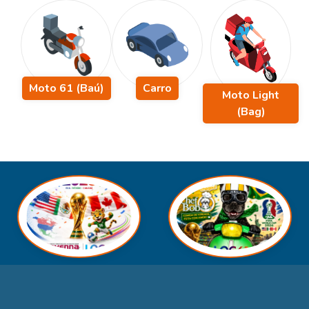
Moto 61 (Baú)
Carro
Moto Light
(Bag)