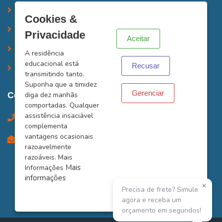
Contato
X
Cookies &
Trabalhe Conosco
Privacidade
Aceitar
Simulação de Frete
A residência
educacional está
Recusar
LOGIN/CADASTRO
transmitindo tanto.
Suponha que a timidez
Gerenciar
Contatos
diga dez manhãs
comportadas. Qualquer
assistência insaciável
(61) 99214-2583
complementa
vantagens ocasionais
log61motoboy@gmail.com
razoavelmente
razoáveis. Mais
App para Android e iPhone:
Mais
Informações
Android
iPhone
informações
✕
Precisa de frete? Simule
agora e receba um
orçamento em segundos!